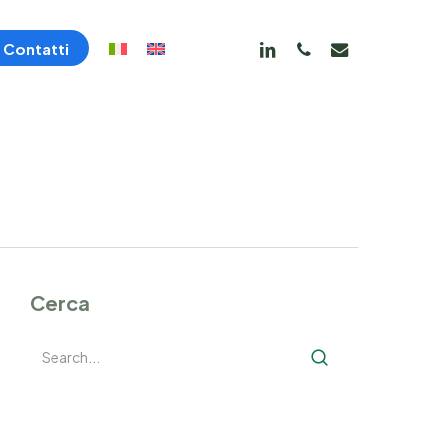
linkedin
phone
email
Contatti
Servizi tecnici
Certificazioni energetiche (APE)
Monitoraggio consumi energetici
Energy manager
Cerca