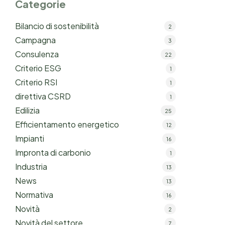
Categorie
Bilancio di sostenibilità
2
Campagna
3
Consulenza
22
Criterio ESG
1
Criterio RSI
1
direttiva CSRD
1
Edilizia
25
Efficientamento energetico
12
Impianti
16
Impronta di carbonio
1
Industria
13
News
13
Normativa
16
Novità
2
Novità del settore
7