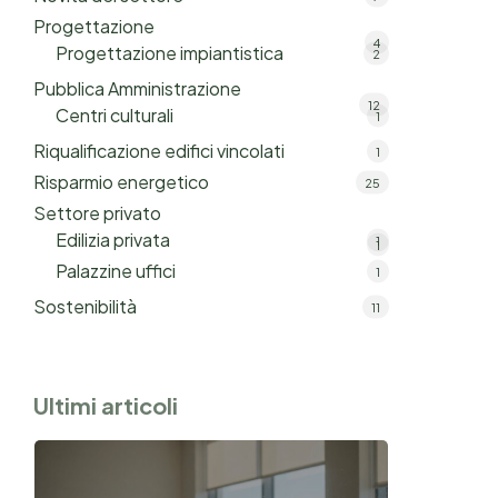
Progettazione
4
Progettazione impiantistica
2
Pubblica Amministrazione
12
Centri culturali
1
Riqualificazione edifici vincolati
1
Risparmio energetico
25
Settore privato
Edilizia privata
1
1
Palazzine uffici
1
Sostenibilità
11
Ultimi articoli