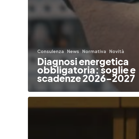
Consulenza
News
Normativa
Novità
Diagnosi energetica
obbligatoria: soglie e
scadenze 2026-2027
Gestione
delle
pratiche
autorizzative
verso
gli
enti