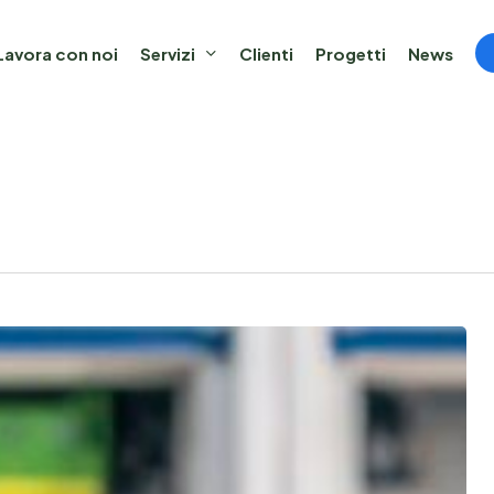
Lavora con noi
Servizi
Clienti
Progetti
News
ngegneria di offerta
Progettazione
io energia
Progettazione impiantistica
tto EPC (Contratto di
Progettazione Edile
zione energetica)
Progettazione BIM
ity management
ariati pubblico-privato (PPP)
 soft