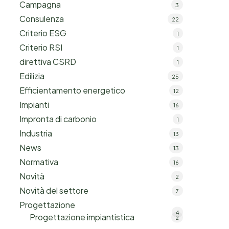
Campagna
3
Consulenza
22
Criterio ESG
1
Criterio RSI
1
direttiva CSRD
1
Edilizia
25
Efficientamento energetico
12
Impianti
16
Impronta di carbonio
1
Industria
13
News
13
Normativa
16
Novità
2
Novità del settore
7
Progettazione
4
Progettazione impiantistica
2