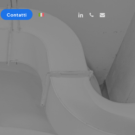
linkedin
phone
email
Contatti
Servizi tecnici
Certificazioni energetiche (APE)
Monitoraggio consumi energetici
Energy manager