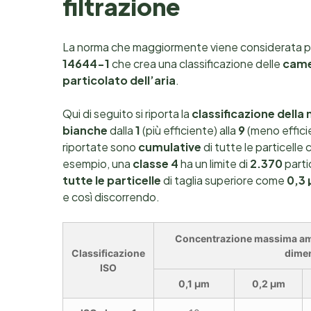
filtrazione
La norma che maggiormente viene considerata p
14644-1
che crea una classificazione delle
came
particolato dell’aria
.
Qui di seguito si riporta la
classificazione della
bianche
dalla
1
(più efficiente) alla
9
(meno effici
riportate sono
cumulative
di tutte le particelle
esempio, una
classe 4
ha un limite di
2.370
parti
tutte le particelle
di taglia superiore come
0,3
e così discorrendo.
Concentrazione massima ammiss
Classificazione
dimen
ISO
0,1 µm
0,2 µm