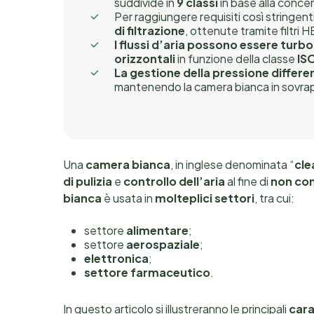
suddivide in
9 classi
in base alla conce
Per raggiungere requisiti così stringen
di filtrazione
, ottenute tramite filtri
I flussi d’aria possono essere turbo
orizzontali
in funzione della classe
IS
La gestione della pressione differe
mantenendo la camera bianca in sovrapr
Una
camera bianca
, in inglese denominata “
cl
di pulizia
e
controllo dell’aria
al fine di
non con
bianca
è usata in
molteplici settori
,
tra cui
:
settore
alimentare
;
settore
aerospaziale
;
elettronica
;
settore farmaceutico
.
In questo articolo si illustreranno le principali
cara