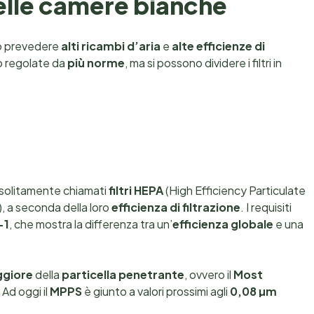
nelle camere bianche
no prevedere
alti ricambi d’aria
e
alte efficienze di
no regolate da
più norme
, ma si possono dividere i filtri in
 solitamente chiamati
filtri
HEPA
(High Efficiency Particulate
), a seconda della loro
efficienza di filtrazione
. I requisiti
-1
, che mostra la differenza tra un’
efficienza globale
e una
ggiore
della
particella penetrante
, ovvero il
Most
. Ad oggi il
MPPS
è giunto a valori prossimi agli
0,08 µm