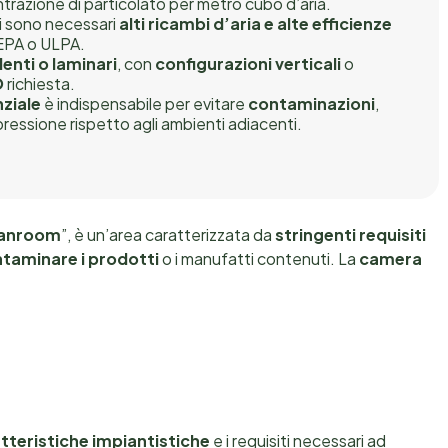
ntrazione di particolato per metro cubo d’aria.
ti sono necessari
alti ricambi d’aria e alte efficienze
 HEPA o ULPA.
lenti o laminari
, con
configurazioni verticali
o
O
richiesta.
nziale
è indispensabile per evitare
contaminazioni
,
essione rispetto agli ambienti adiacenti.
eanroom
”, è un’area caratterizzata da
stringenti requisiti
taminare i prodotti
o i manufatti contenuti.
La
camera
tteristiche impiantistiche
e i requisiti necessari ad