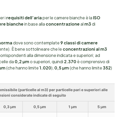
er i
requisiti dell’aria
per le camere bianche è la
ISO
re bianche
in base alla
concentrazione
al
m3
di
 norma
dove sono contemplate
9 classi di camere
ente). È bene sottolineare che le
concentrazioni al m3
 corrispondenti alla dimensione indicata e superiori; ad
celle da
0,2 µm
o superiori, quindi
2.370
è comprensivo di
 µm
(che hanno limite
1.020
),
0,5 µm
(che hanno limite
352
)
ibile (particelle al m3) per particelle pari e superiori alle
sioni considerate indicate di seguito
0,3 µm
0,5 µm
1 µm
5 µm