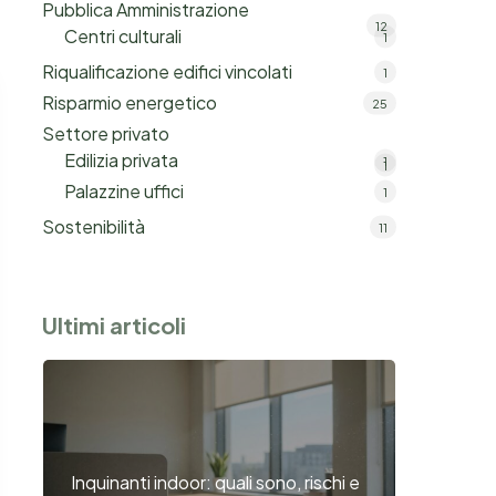
Pubblica Amministrazione
12
Centri culturali
1
Riqualificazione edifici vincolati
1
Risparmio energetico
25
Settore privato
Edilizia privata
1
1
Palazzine uffici
1
Sostenibilità
11
Ultimi articoli
Inquinanti indoor: quali sono, rischi e