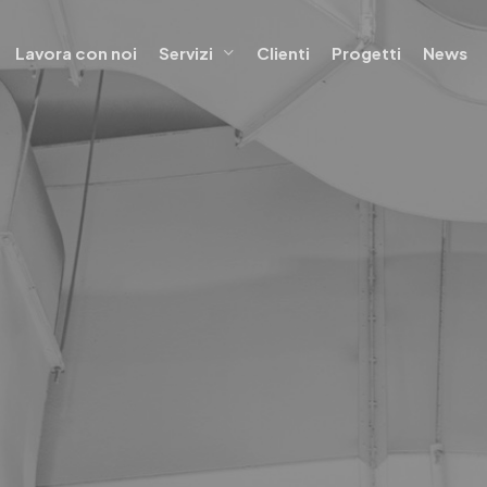
Lavora con noi
Servizi
Clienti
Progetti
News
ngegneria di offerta
Progettazione
io energia
Progettazione impiantistica
tto EPC (Contratto di
Progettazione Edile
zione energetica)
Progettazione BIM
ity management
ariati pubblico-privato (PPP)
 soft