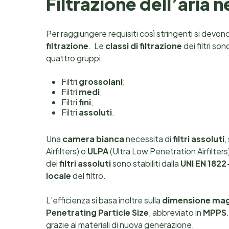
Filtrazione dell’aria 
Per raggiungere requisiti così stringenti si devo
filtrazione
. Le
classi di filtrazione
dei filtri so
quattro gruppi:
Filtri
grossolani
;
Filtri
medi
;
Filtri
fini
;
Filtri
assoluti
.
Una
camera bianca
necessita di
filtri assoluti
,
Airfilters) o
ULPA
(Ultra Low Penetration Airfilters
dei
filtri assoluti
sono stabiliti dalla
UNI EN 1822
locale
del filtro.
L’efficienza si basa inoltre sulla
dimensione ma
Penetrating Particle Size
, abbreviato in
MPPS
grazie ai materiali di nuova generazione.