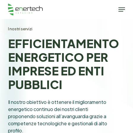
Skip
Menu
to
main
content
I nostri servizi
EFFICIENTAMENTO
ENERGETICO
PER
IMPRESE
ED
ENTI
PUBBLICI
Il nostro obiettivo è ottenere il miglioramento
energetico continuo dei nostri clienti
proponendo soluzioni all’avanguardia grazie a
competenze tecnologiche e gestionali di alto
profilo.