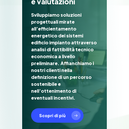
e
v
a
l
u
t
a
z
i
o
n
i
Sviluppiamo soluzioni
progettuali mirate
all’efficientamento
energetico dei sistemi
edificio impianto attraverso
analisi di fattibilità tecnico
economica a livello
preliminare. Affianchiamo i
nostri clienti nella
definizione di un percorso
sostenibile e
nell’ottenimento di
eventuali incentivi.
Scopri di più