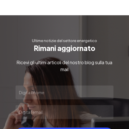
Ultime notizie del settore energetico
R
i
m
a
n
i
a
g
g
i
o
r
n
a
t
o
Ricevi gli ultimi articoli del nostro blog sulla tua
mail