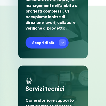
management nell’ambito di
progetti complessi. Ci
occupiamo inoltre di
direzione lavori, collaudi e
verifiche di progetto.
Scopri di più
S
e
r
v
i
z
i
t
e
c
n
i
c
i
Come ulteriore supporto
tecnico rivolto ai nostro