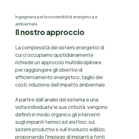
Ingegneria per la sostenibilità energetica e
ambientale
I
l
n
o
s
t
r
o
a
p
p
r
o
c
c
i
o
La complessità dei sistemi energetici di
cui ci occupiamo quotidianamente
richiede un approccio multidisciplinare
per raggiungere gli obiettivi di
efficientamento energetico, taglio dei
costi, riduzione dell’impatto ambientale.
A partire dall’analisi del sistema e una
volta individuate le sue criticità, vengono
definiti in modo organico gli interventi
sugli impianti termici ed elettrici, sui
sistemi produttivi e sull’involucro edilizio,
proponendo l’impiego di impianti a fonti