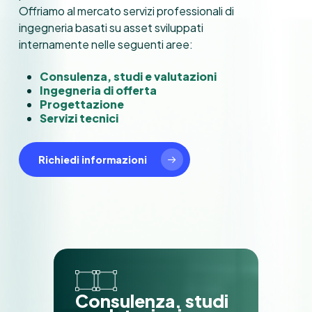
Offriamo al mercato servizi professionali di
ingegneria basati su asset sviluppati
internamente nelle seguenti aree:
Consulenza, studi e valutazioni
Ingegneria di offerta
Progettazione
Servizi tecnici
Richiedi informazioni
C
o
n
s
u
l
e
n
z
a
,
s
t
u
d
i