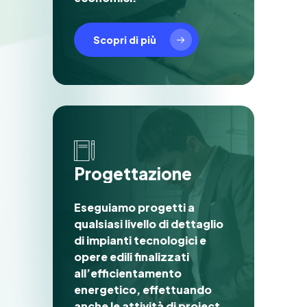
Scopri di più
P
r
o
g
e
t
t
a
z
i
o
n
e
Eseguiamo progetti a
qualsiasi livello di dettaglio
di impianti tecnologici e
opere edili finalizzati
all’efficientamento
energetico, effettuando
anche le attività di project