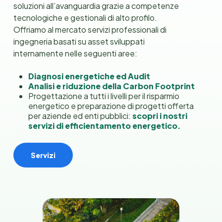
soluzioni all’avanguardia grazie a competenze
section
tecnologiche e gestionali di alto profilo.
Offriamo al mercato servizi professionali di
ingegneria basati su asset sviluppati
internamente nelle seguenti aree:
Diagnosi energetiche ed Audit
Analisi e riduzione della Carbon Footprint
Progettazione a tutti i livelli per il risparmio
energetico e preparazione di progetti offerta
per aziende ed enti pubblici:
scopri i nostri
servizi di efficientamento energetico.
Servizi