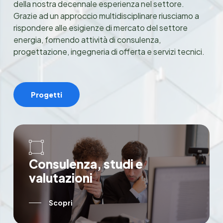
della nostra decennale esperienza nel settore.
Grazie ad un approccio multidisciplinare riusciamo a
rispondere alle esigienze di mercato del settore
energia, fornendo attività di consulenza,
progettazione, ingegneria di offerta e servizi tecnici.
Progetti
C
o
n
s
u
l
e
n
z
a
,
s
t
u
d
i
e
v
a
l
u
t
a
z
i
o
n
i
Scopri