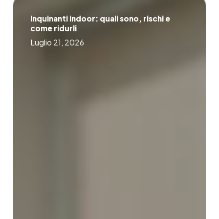
Inquinanti
indoor:
Inquinanti indoor: quali sono, rischi e
quali
come ridurli
sono,
rischi
Luglio 21, 2026
e
come
ridurli