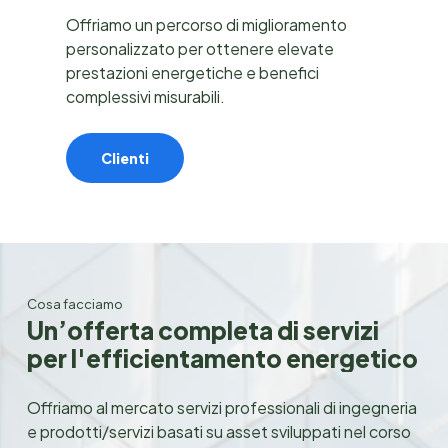
Offriamo un percorso di miglioramento
personalizzato per ottenere elevate
prestazioni energetiche e benefici
complessivi misurabili.
Clienti
Cosa facciamo
U
n
’
o
f
f
e
r
t
a
c
o
m
p
l
e
t
a
d
i
s
e
r
v
i
z
i
p
e
r
l
'
e
f
f
i
c
i
e
n
t
a
m
e
n
t
o
e
n
e
r
g
e
t
i
c
o
Offriamo al mercato servizi professionali di ingegneria
e prodotti/servizi basati su asset sviluppati nel corso