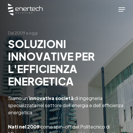
Skip
Menu
to
main
content
Dal 2009 a oggi
S
O
L
U
Z
I
O
N
I
I
N
N
O
V
A
T
I
V
E
P
E
R
L
'
E
F
F
I
C
I
E
N
Z
A
E
N
E
R
G
E
T
I
C
A
Siamo un’
innovativa società
di ingegneria
specializzata nel settore dell’energia e dell’efficienza
energetica.
Nati nel 2009
come spin-off del Politecnico di