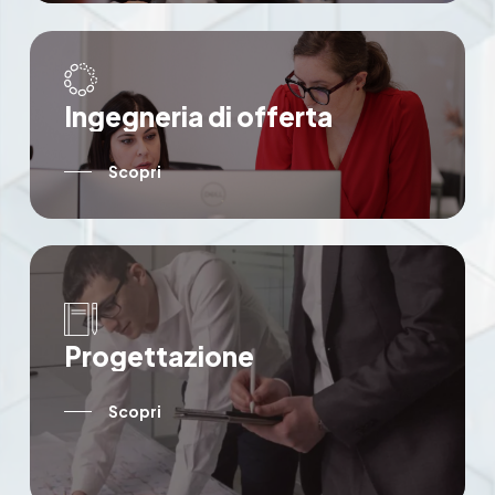
I
n
g
e
g
n
e
r
i
a
d
i
o
f
f
e
r
t
a
Scopri
P
r
o
g
e
t
t
a
z
i
o
n
e
Scopri