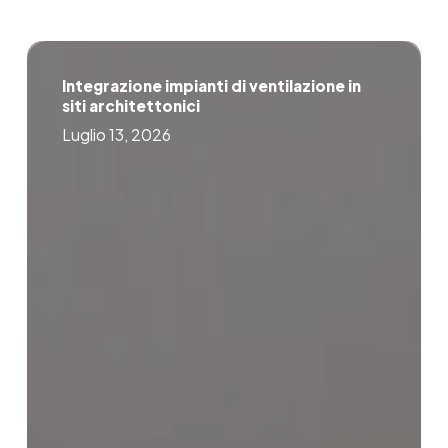
Integrazione
impianti
Integrazione impianti di ventilazione in
di
siti architettonici
ventilazione
in
Luglio 13, 2026
siti
architettonici