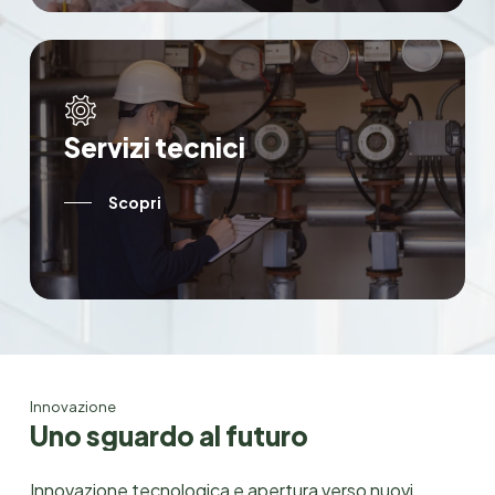
S
e
r
v
i
z
i
t
e
c
n
i
c
i
Scopri
Innovazione
U
n
o
s
g
u
a
r
d
o
a
l
f
u
t
u
r
o
Innovazione tecnologica e apertura verso nuovi