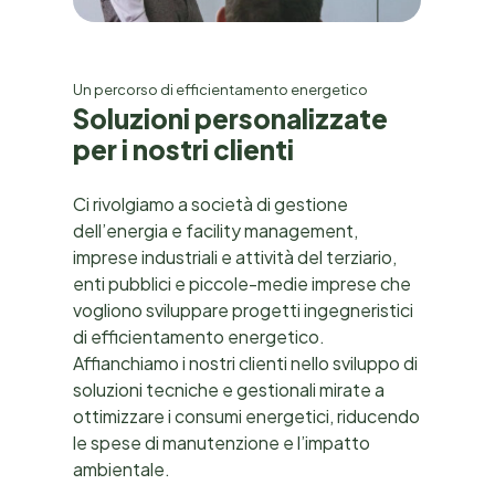
Un percorso di efficientamento energetico
S
o
l
u
z
i
o
n
i
p
e
r
s
o
n
a
l
i
z
z
a
t
e
p
e
r
i
n
o
s
t
r
i
c
l
i
e
n
t
i
Ci rivolgiamo a società di gestione
dell’energia e facility management,
imprese industriali e attività del terziario,
enti pubblici e piccole-medie imprese che
vogliono sviluppare progetti ingegneristici
di efficientamento energetico.
Affianchiamo i nostri clienti nello sviluppo di
soluzioni tecniche e gestionali mirate a
ottimizzare i consumi energetici, riducendo
le spese di manutenzione e l’impatto
ambientale.