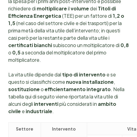
la spesa per i primi anni post-intervento è possibile
richiedere di
moltiplicare
il
volume
dei
Titoli di
Efficienza Energetica
(TEE) per un fattore di
1,2 o
1,5
(nel caso del settore civile e dei trasporti) per la
prima metà della vita utile dell’intervento; in questi
casi però per la restante parte della vita utile i
certificati bianchi
subiscono un moltiplicatore di
0,8
o
0,5
a seconda del moltiplicatore del primo
moltiplicatore.
La vita utile dipende dal
tipo di intervento
e se
questo si classifichi come
nuova installazione
,
sostituzione
o
efficientamento integrato
. Nella
tabella qui di seguito viene riportata la vita utile di
alcuni degli
interventi
più considerati in
ambito
civile
e
industriale
.
Settore
Intervento
Vita 