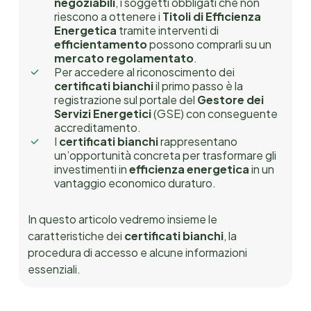
negoziabili
, i soggetti obbligati che non
riescono a ottenere i
Titoli di Efficienza
Energetica
tramite interventi di
efficientamento
possono comprarli su un
mercato regolamentato
.
Per accedere al riconoscimento dei
certificati bianchi
il primo passo è la
registrazione sul portale del
Gestore dei
Servizi Energetici
(GSE) con conseguente
accreditamento.
I
certificati bianchi
rappresentano
un’opportunità concreta per trasformare gli
investimenti in
efficienza energetica
in un
vantaggio economico duraturo.
In questo articolo vedremo insieme le
caratteristiche
dei
certificati bianchi
,
la
procedura di accesso e alcune informazioni
essenziali.