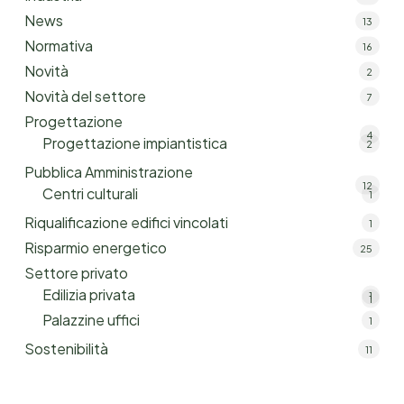
News
13
Normativa
16
Novità
2
Novità del settore
7
Progettazione
4
Progettazione impiantistica
2
Pubblica Amministrazione
12
Centri culturali
1
Riqualificazione edifici vincolati
1
Risparmio energetico
25
Settore privato
Edilizia privata
1
1
Palazzine uffici
1
Sostenibilità
11