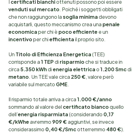
I
certificati bianchi
ottenuti possono poi essere
venduti sul mercato
. Poiché i soggetti obbligati
che non raggiungono la
soglia minima
devono
acquistarli, questo meccanismo crea una
penale
economica
per chi è
poco efficiente
e un
incentivo
per chi
efficienta
il proprio sito.
Un
Titolo di Efficienza Energetica
(TEE)
corrisponde a
1 TEP
di
risparmio
che si traduce in
circa
5.350 kWh
di
energia elettrica
o
1.200 Smc
di
metano
. Un TEE vale circa
250 €
, valore però
variabile sul mercato
GME
.
Il risparmio totale arriva a circa
1.000 €/anno
sommando al valore del
certificato bianco
quello
dell’
energia risparmiata
(considerando
0,17
€/kWhe
avremmo
909 €
aggiuntivi, se invece
considerassimo
0,40 €/Smc
otterremmo
480 €
).