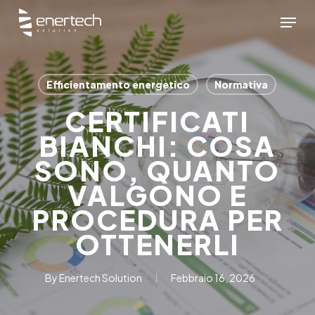
Skip
Menu
to
main
content
Efficientamento energetico
Normativa
CERTIFICATI
BIANCHI: COSA
SONO, QUANTO
VALGONO E
PROCEDURA PER
OTTENERLI
By
Enertech Solution
Febbraio 16, 2026