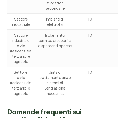
lavorazioni
secondarie
Settore
Impianti di
10
industriale
elettrolisi
Settore
Isolamento
10
industriale,
termico di superfici
civile
disperdenti opache
(residenziale,
terziario) e
agricolo
Settore,
Unità di
10
civile
trattamento aria e
(residenziale,
sistemi di
terziario) e
ventilazione
agricolo
meccanica
Domande frequenti sui