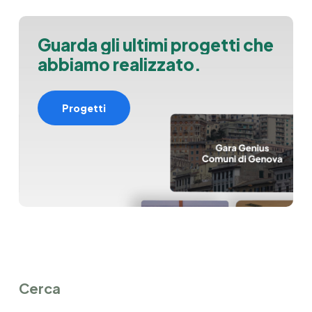
G
u
a
r
d
a
g
l
i
u
l
t
i
m
i
p
r
o
g
e
t
t
i
c
h
e
a
b
b
i
a
m
o
r
e
a
l
i
z
z
a
t
o
.
Progetti
Cerca