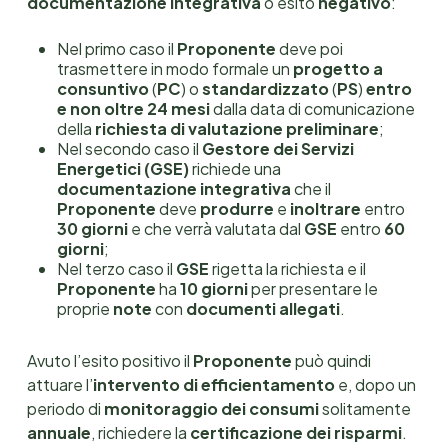
documentazione integrativa
o esito
negativo
:
Nel primo caso il
Proponente
deve poi
trasmettere in modo formale un
progetto a
consuntivo
(
PC
) o
standardizzato
(
PS
)
entro
e non oltre 24 mesi
dalla data di comunicazione
della
richiesta di valutazione preliminare
;
Nel secondo caso il
Gestore dei Servizi
Energetici (GSE)
richiede una
documentazione integrativa
che il
Proponente
deve
produrre
e
inoltrare
entro
30 giorni
e che verrà valutata dal
GSE
entro
60
giorni
;
Nel terzo caso il
GSE
rigetta la richiesta e il
Proponente
ha
10 giorni
per presentare le
proprie
note
con
documenti allegati
.
Avuto l’esito positivo il
Proponente
può quindi
attuare l’
intervento di efficientamento
e, dopo un
periodo di
monitoraggio dei consumi
solitamente
annuale
, richiedere la
certificazione dei risparmi
.