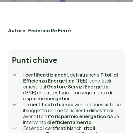
Autore: Federico Re Ferrè
Punti chiave
I
certificati bianchi
, definiti anche
Titoli di
Efficienza Energetica
(TEE), sono titoli
emessi dal
Gestore Servizi Energetici
(GSE) che attestano il conseguimento di
risparmi energetici
.
Un
certificato bianco
viene riconosciuto se
il soggetto che ne fa richiesta dimostra di
aver ottenuto
risparmio energetico
da un
intervento di
efficientamento
.
Essendo i certificati bianchi
titoli