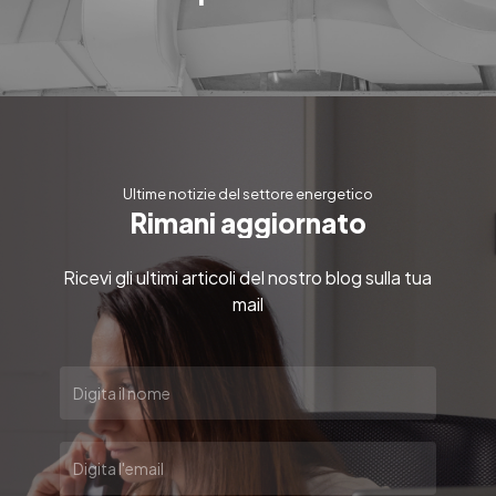
Ultime notizie del settore energetico
R
i
m
a
n
i
a
g
g
i
o
r
n
a
t
o
Ricevi gli ultimi articoli del nostro blog sulla tua
mail