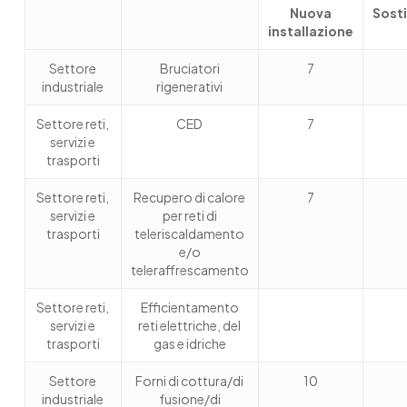
Nuova
Sost
installazione
Settore
Bruciatori
7
industriale
rigenerativi
Settore reti,
CED
7
servizi e
trasporti
Settore reti,
Recupero di calore
7
servizi e
per reti di
trasporti
teleriscaldamento
e/o
teleraffrescamento
Settore reti,
Efficientamento
servizi e
reti elettriche, del
trasporti
gas e idriche
Settore
Forni di cottura/di
10
industriale
fusione/di