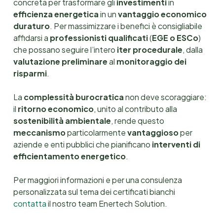
concreta per trasformare gli
investimenti
in
proprio progetto specifico.
efficienza energetica
in un
vantaggio economico
duraturo
. Per massimizzare i benefici è consigliabile
affidarsi a
professionisti qualificati
(
EGE o ESCo
)
che possano seguire l’intero
iter procedurale
, dalla
valutazione preliminare
al
monitoraggio dei
risparmi
.
La
complessità burocratica
non deve scoraggiare:
il
ritorno economico
, unito al contributo alla
sostenibilità ambientale
, rende questo
meccanismo
particolarmente
vantaggioso
per
aziende e enti pubblici che pianificano
interventi di
efficientamento
energetico
.
Per maggiori informazioni e per una consulenza
personalizzata sul tema dei certificati bianchi
contatta
il nostro team Enertech Solution.