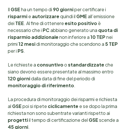
Il
GSE
ha un tempo di
90 giorni
per certificare i
risparmi
e
autorizzare
quindi il
GME
all’emissione
dei
TEE
. Al fine di ottenere
esito positivo
è
necessario che i
PC
abbiano generato una
quota di
risparmio addizionale
non inferiore a
10 TEP
nei
primi
12 mesi
di monitoraggio che scendono a
5 TEP
per i
PS
.
Le richieste a
consuntivo
o
standardizzate
che
siano devono essere presentate al massimo entro
120 giorni
dalla data di fine del periodo di
monitoraggio di riferimento
.
La procedura di monitoraggio dei risparmi e richiesta
al
GSE
poi si ripete
ciclicamente
e se dopo la prima
richiesta non sono subentrate varianti rispetto ai
progetti
il tempo di certificazione del
GSE
scende a
45 giorni
.