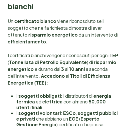
bianchi
Un
certificato bianco
viene riconosciuto se il
soggetto che ne fa richiesta dimostra di aver
ottenuto
risparmio energetico
da un intervento di
efficientamento
.
I certificati bianchi vengono riconosciuti
per ogni
TEP
(
Tonnellata di Petrolio Equivalente
) di
risparmio
energetico
e durano dai
3
ai
10
anni
a seconda
dell’intervento.
Accedono
ai
Titoli di Efficienza
Energetica
(TEE):
I
soggetti obbligati:
i distributori di
energia
termica
ed
elettrica
con almeno
50.000
utenti finali
I
soggetti volontari
:
ESCo
,
soggetti pubblici
e privati
che abbiano un
EGE
(
Esperto
Gestione Energia
) certificato che possa