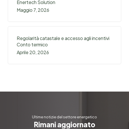
Enertech Solution
Maggio 7, 2026
Regolarità catastale e accesso agli incentivi
Conto termico
Aprile 20, 2026
Ultime notizie del settore energetico
R
i
m
a
n
i
a
g
g
i
o
r
n
a
t
o