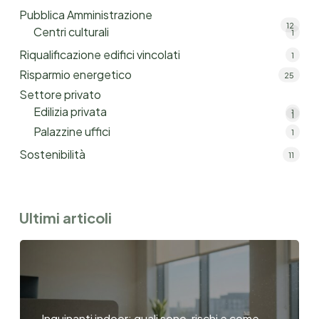
Pubblica Amministrazione
12
Centri culturali
1
Riqualificazione edifici vincolati
1
Risparmio energetico
25
Settore privato
Edilizia privata
1
1
Palazzine uffici
1
Sostenibilità
11
Ultimi articoli
Inquinanti indoor: quali sono, rischi e come