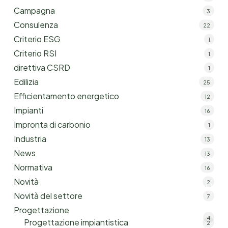
Campagna
3
Consulenza
22
Criterio ESG
1
Criterio RSI
1
direttiva CSRD
1
Edilizia
25
Efficientamento energetico
12
Impianti
16
Impronta di carbonio
1
Industria
13
News
13
Normativa
16
Novità
2
Novità del settore
7
Progettazione
4
Progettazione impiantistica
2