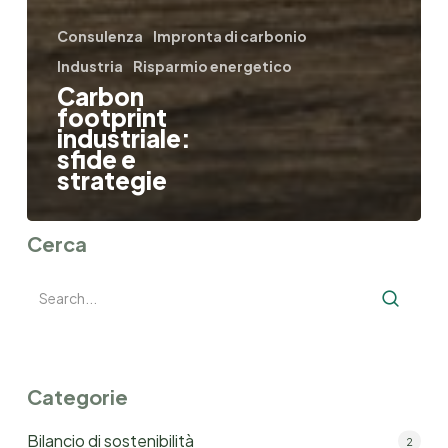
Consulenza
Impronta di carbonio
Industria
Risparmio energetico
Carbon
footprint
industriale:
sfide e
strategie
Cerca
Categorie
Bilancio di sostenibilità
2