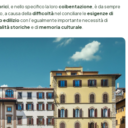
orici
, e nello specifico la loro
coibentazione
, è da sempre
, a causa della
difficoltà
nel conciliare le
esigenze di
o edilizio
con l’egualmente importante necessità di
alità storiche
e di
memoria culturale
.