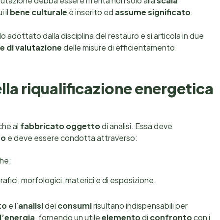
lutazione debba essere riferita non solo alla
scala
 il
bene culturale
è inserito ed
assume significato
.
adottato dalla disciplina del restauro e si articola in due
e di valutazione
delle misure di efficientamento
lla riqualificazione energetica
 che al
fabbricato oggetto
di analisi. Essa deve
to
e deve essere condotta attraverso:
che;
rafici, morfologici, materici e di esposizione.
to
e l’
analisi
dei
consumi
risultano indispensabili per
l’energia
, fornendo un utile
elemento
di
confronto
con i