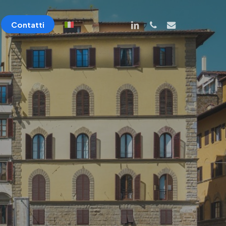
linkedin
phone
email
Contatti
Servizi tecnici
Certificazioni energetiche (APE)
Monitoraggio consumi energetici
Energy manager