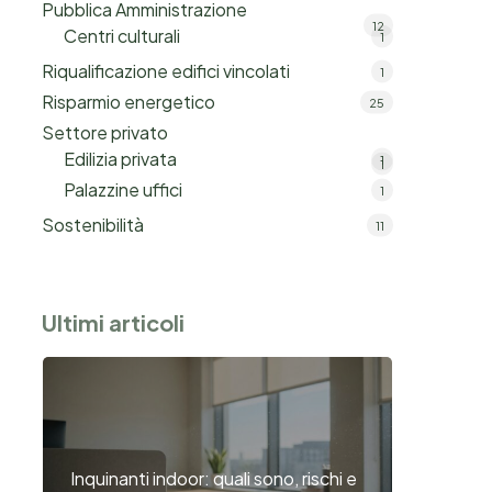
Pubblica Amministrazione
12
Centri culturali
1
Riqualificazione edifici vincolati
1
Risparmio energetico
25
Settore privato
Edilizia privata
1
1
Palazzine uffici
1
Sostenibilità
11
Ultimi articoli
Inquinanti indoor: quali sono, rischi e