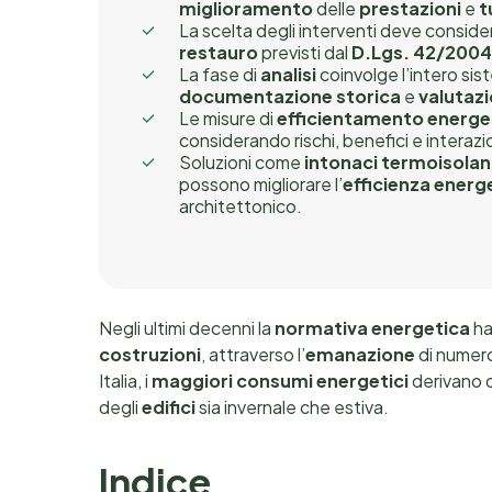
miglioramento
delle
prestazioni
e
t
La scelta degli interventi deve consider
restauro
previsti dal
D.Lgs. 42/200
La fase di
analisi
coinvolge l’intero si
documentazione storica
e
valutaz
Le misure di
efficientamento energe
considerando rischi, benefici e interazi
Soluzioni come
intonaci termoisolan
possono migliorare l’
efficienza energet
architettonico.
Negli ultimi decenni la
normativa energetica
ha
costruzioni
, attraverso l’
emanazione
di numer
Italia, i
maggiori consumi energetici
derivano 
degli
edifici
sia invernale che estiva.
Indice