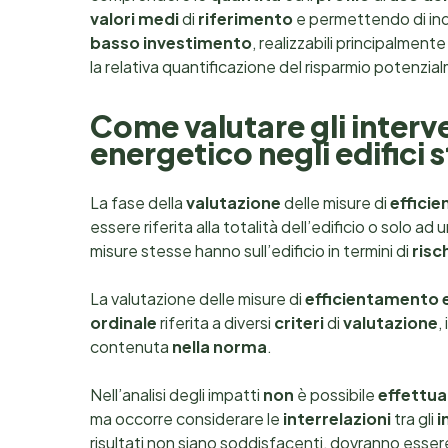
valori medi
di
riferimento
e permettendo di indi
basso investimento
, realizzabili principalmen
la relativa quantificazione del risparmio potenzi
Come valutare gli interv
energetico negli edifici s
La fase della
valutazione
delle misure di
effici
essere riferita alla totalità dell’edificio o solo 
misure stesse hanno sull’edificio in termini di
risc
La valutazione delle misure di
efficientamento 
ordinale
riferita a diversi
criteri
di
valutazione
,
contenuta
nella norma
.
Nell’analisi degli impatti
non
è possibile
effettua
ma occorre considerare le
interrelazioni
tra gli
i
risultati non siano soddisfacenti, dovranno essere