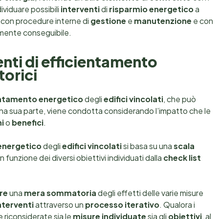
viduare possibili
interventi
di
risparmio energetico
a
te con procedure interne di
gestione
e
manutenzione
e con
almente conseguibile.
enti di efficientamento
torici
entamento energetico
degli
edifici vincolati
, che può
ad una sua parte, viene condotta considerando l’impatto che le
hi
o
benefici
.
energetico
degli
edifici vincolati
si basa su una
scala
 in funzione dei diversi obiettivi individuati dalla
check list
re
una
mera sommatoria
degli effetti delle varie misure
nterventi
attraverso un
processo iterativo
. Qualora i
 riconsiderate sia le
misure individuate
sia gli
obiettivi
, al