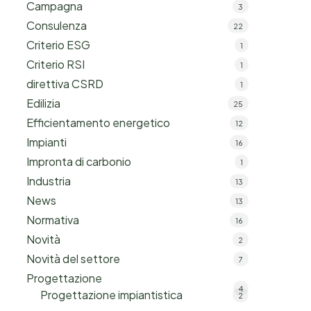
Campagna
3
Consulenza
22
Criterio ESG
1
Criterio RSI
1
direttiva CSRD
1
Edilizia
25
Efficientamento energetico
12
Impianti
16
Impronta di carbonio
1
Industria
13
News
13
Normativa
16
Novità
2
Novità del settore
7
Progettazione
4
Progettazione impiantistica
2