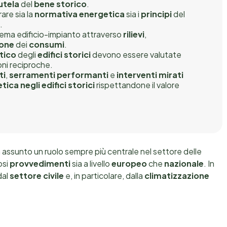
utela
del
bene storico
.
are sia la
normativa energetica
sia i
principi
del
4
.
stema edificio-impianto attraverso
rilievi
,
ione
dei
consumi
.
tico
degli
edifici storici
devono essere valutate
oni reciproche.
ti
,
serramenti performanti
e
interventi mirati
ica negli edifici storici
rispettandone il valore
 assunto un ruolo sempre più centrale nel settore delle
osi
provvedimenti
sia a livello
europeo
che
nazionale
. In
dal
settore civile
e, in particolare, dalla
climatizzazione