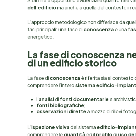
A tal fine è opportuno evidenziare quanto tale va
dell’edificio
ma anche a quella del contesto in cui
L’approccio metodologico non differisce da quello 
fasi principali: una fase di
conoscenza
e una
fas
energetico.
La fase di conoscenza ne
di un edificio storico
La fase di
conoscenza
è riferita sia al contesto
comprendere l’intero
sistema edificio-impian
l’
analisi
di
fonti documentarie
e archivisti
fonti bibliografiche
;
osservazioni dirette
a mezzo di rilievi fotog
L’
ispezione visiva
del sistema
edificio-impian
comprendere le
quantità
ed il
profilo
di
uso del