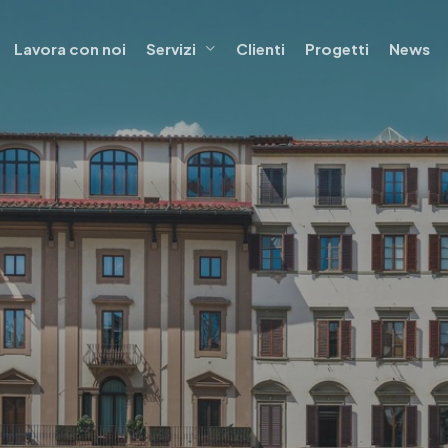
Lavora con noi
Servizi
Clienti
Progetti
News
ngegneria di offerta
Progettazione
io energia
Progettazione impiantistica
tto EPC (Contratto di
Progettazione Edile
zione energetica)
Progettazione BIM
ity management
ariati pubblico-privato (PPP)
 soft