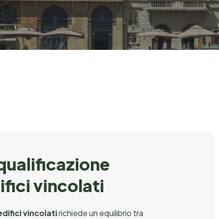
By
Enertech Solution
iqualificazione
fici vincolati
difici vincolati
richiede un equilibrio tra