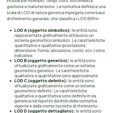
include per esempio: tempi, costi, sostenibilità,
gestione e manutenzione. La normativa definisce una
scala di LOD di natura generica impiegata come base
di riferimento generale, che classifica i LOD BIM in:
LOD A (oggetto simbolico):
le entità sono
rappresentate graficamente attraverso un
sistema geometrico simbolico. Le caratteristiche
quantitative e qualitative (prestazione,
dimensione, forma, ubicazione, costo, ecc.) sono
indicative;
LOD B (oggetto generico):
le entità sono
virtualizzate graficamente come un sistema
geometrico generico. Le caratteristiche
qualitative e quantitative sono approssimate;
LOD C (oggetto definito):
le entità sono
virtualizzate graficamente come un sistema
geometrico definito. Le caratteristiche
qualitative e quantitative sono definite in via
generica nel rispetto dei limiti della normativa
vigente e delle norme tecniche di riferimento;
LOD D (oggetto dettagliato):
le entità sono