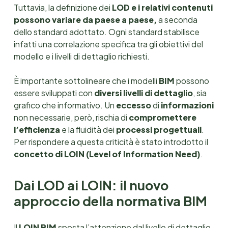
Tuttavia, la definizione dei
LOD e i relativi contenuti
possono variare da paese a paese,
a seconda
dello standard adottato. Ogni standard stabilisce
infatti una correlazione specifica tra gli obiettivi del
modello e i livelli di dettaglio richiesti.
È importante sottolineare che i modelli
BIM
possono
essere sviluppati con
diversi livelli di dettaglio
, sia
grafico che informativo. Un
eccesso
di
informazioni
non necessarie, però, rischia di
compromettere
l’efficienza
e la fluidità dei
processi progettuali
.
Per rispondere a questa criticità è stato introdotto il
concetto di LOIN (Level of Information Need)
.
Dai LOD ai LOIN: il nuovo
approccio della normativa BIM
Il
LOIN
BIM
sposta l’attenzione dal livello di dettaglio