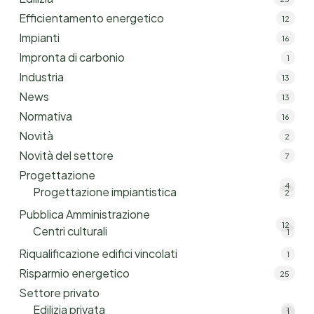
Efficientamento energetico
12
Impianti
16
Impronta di carbonio
1
Industria
13
News
13
Normativa
16
Novità
2
Novità del settore
7
Progettazione
4
Progettazione impiantistica
2
Pubblica Amministrazione
12
Centri culturali
1
Riqualificazione edifici vincolati
1
Risparmio energetico
25
Settore privato
Edilizia privata
1
1