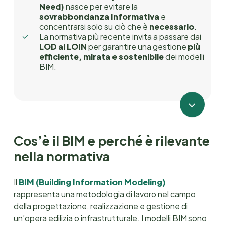
Need)
nasce per evitare la
sovrabbondanza informativa
e
concentrarsi solo su ciò che è
necessario
.
La normativa più recente invita a passare dai
LOD ai LOIN
per garantire una gestione
più
efficiente, mirata e sostenibile
dei modelli
BIM.
Navigate
to
Cos’è il BIM e perché è rilevante
nella normativa
the
Il
BIM (Building Information Modeling)
next
rappresenta una metodologia di lavoro nel campo
della progettazione, realizzazione e gestione di
section
un’opera edilizia o infrastrutturale. I modelli BIM sono