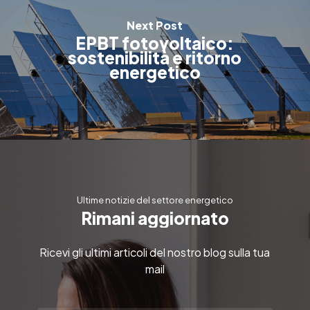
Next Post
EPBT fotovoltaico:
sostenibilità e ritorno
energetico
Ultime notizie del settore energetico
R
i
m
a
n
i
a
g
g
i
o
r
n
a
t
o
Ricevi gli ultimi articoli del nostro blog sulla tua
mail