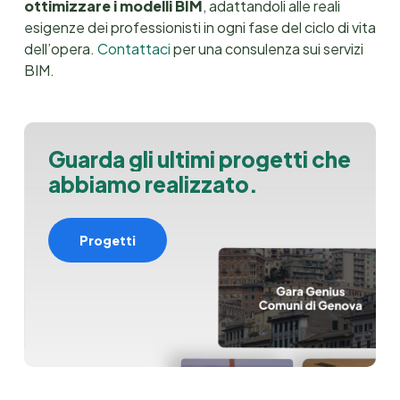
ottimizzare i modelli BIM
, adattandoli alle reali
esigenze dei professionisti in ogni fase del ciclo di vita
dell’opera.
Contattaci
per una consulenza sui servizi
BIM.
G
u
a
r
d
a
g
l
i
u
l
t
i
m
i
p
r
o
g
e
t
t
i
c
h
e
a
b
b
i
a
m
o
r
e
a
l
i
z
z
a
t
o
.
Progetti