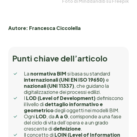
Foto di Minddandib su Freepik
Autore: Francesca Ciccolella
Punti chiave dell’articolo
La
normativa BIM
si basa su standard
internazionali (UNI EN ISO 19650)
e
nazionali (UNI 11337)
, che guidano la
digitalizzazione dei processi edilizi.
I
LOD (Level of Development)
definiscono
il livello di
dettaglio informativo e
geometrico
degli oggetti nei modelli BIM.
Ogni
LOD
, da
A a G
, corrisponde a una fase
del ciclo di vita dell’opera e a un grado
crescente di
definizione
.
Il concetto di
LOIN (Level of Information