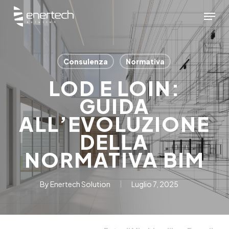
Skip
Menu
to
main
content
Consulenza
Normativa
LOD E LOIN:
GUIDA
ALL’EVOLUZIONE
DELLA
NORMATIVA BIM
By
Enertech Solution
Luglio 7, 2025