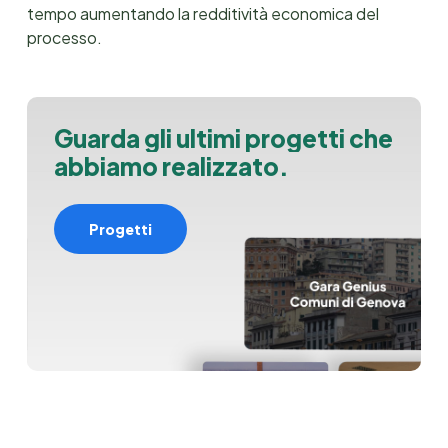
tempo aumentando la redditività economica del
processo.
G
u
a
r
d
a
g
l
i
u
l
t
i
m
i
p
r
o
g
e
t
t
i
c
h
e
a
b
b
i
a
m
o
r
e
a
l
i
z
z
a
t
o
.
Progetti