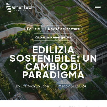
Skip
Menu
to
main
content
Edilizia
Novità del settore
Risparmio energetico
EDILIZIA
SOSTENIBILE: UN
CAMBIO DI
PARADIGMA
By
Enertech Solution
Maggio 20, 2024