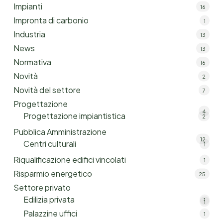
Impianti
16
Impronta di carbonio
1
Industria
13
News
13
Normativa
16
Novità
2
Novità del settore
7
Progettazione
4
Progettazione impiantistica
2
Pubblica Amministrazione
12
Centri culturali
1
Riqualificazione edifici vincolati
1
Risparmio energetico
25
Settore privato
Edilizia privata
1
1
Palazzine uffici
1