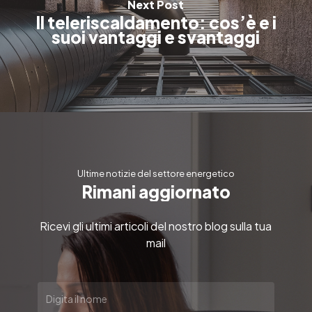
Next Post
Il teleriscaldamento: cos’è e i
suoi vantaggi e svantaggi
Ultime notizie del settore energetico
R
i
m
a
n
i
a
g
g
i
o
r
n
a
t
o
Ricevi gli ultimi articoli del nostro blog sulla tua
mail