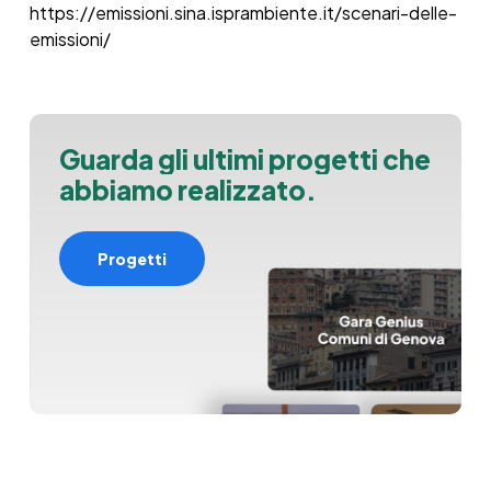
https://emissioni.sina.isprambiente.it/scenari-delle-
emissioni/
G
u
a
r
d
a
g
l
i
u
l
t
i
m
i
p
r
o
g
e
t
t
i
c
h
e
a
b
b
i
a
m
o
r
e
a
l
i
z
z
a
t
o
.
Progetti