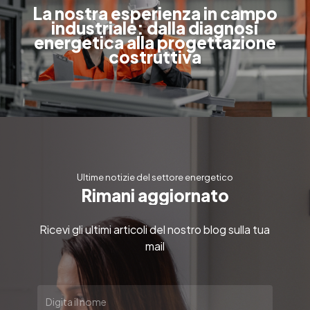
La nostra esperienza in campo
industriale: dalla diagnosi
energetica alla progettazione
costruttiva
Ultime notizie del settore energetico
R
i
m
a
n
i
a
g
g
i
o
r
n
a
t
o
Ricevi gli ultimi articoli del nostro blog sulla tua
mail