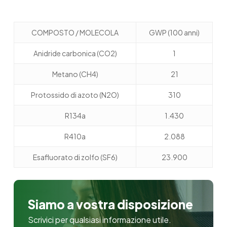
COMPOSTO / MOLECOLA
GWP (100 anni)
Anidride carbonica (CO
2
)
1
Metano (CH
4
)
21
Protossido di azoto (N
2
O)
310
R134a
1.430
R410a
2.088
Esafluorato di zolfo (SF
6
)
23.900
Siamo a vostra disposizione
Scrivici per qualsiasi informazione utile.