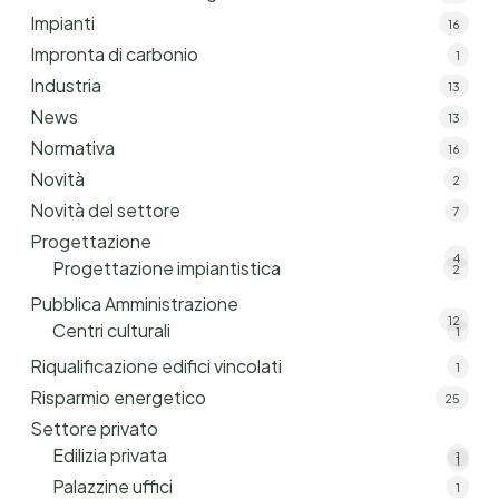
Impianti
16
Impronta di carbonio
1
Industria
13
News
13
Normativa
16
Novità
2
Novità del settore
7
Progettazione
4
Progettazione impiantistica
2
Pubblica Amministrazione
12
Centri culturali
1
Riqualificazione edifici vincolati
1
Risparmio energetico
25
Settore privato
Edilizia privata
1
1
Palazzine uffici
1