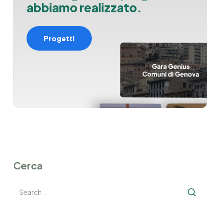
a
b
b
i
a
m
o
r
e
a
l
i
z
z
a
t
o
.
Progetti
Cerca