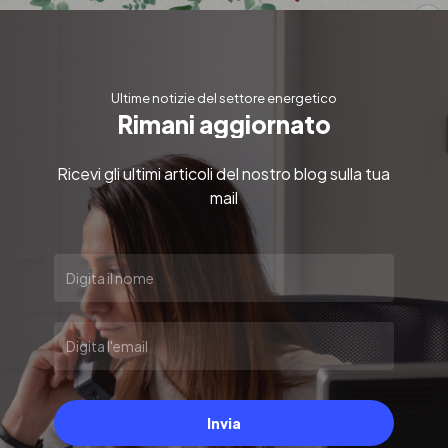
Ultime notizie del settore energetico
R
i
m
a
n
i
a
g
g
i
o
r
n
a
t
o
Ricevi gli ultimi articoli del nostro blog sulla tua
mail
Invia