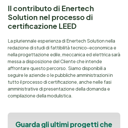
Il contributo di Enertech
Solution nel processo di
certificazione LEED
La pluriennale esperienza di Enertech Solution nella
redazione di studi di fattibilità tecnico-economica e
nella progettazione edile, meccanica ed elettrica sarà
messa a disposizione del Cliente che intende
affrontare questo percorso. Siamo disponibili a
seguire le aziende o le pubbliche amministrazioni in
tutto il processo di certificazione, anche nelle fasi
amministrative di presentazione della domanda e
compilazione della modulistica.
G
u
a
r
d
a
g
l
i
u
l
t
i
m
i
p
r
o
g
e
t
t
i
c
h
e