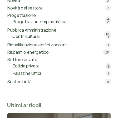
Novità
2
Novità del settore
7
Progettazione
4
Progettazione impiantistica
2
Pubblica Amministrazione
12
Centri culturali
1
Riqualificazione edifici vincolati
1
Risparmio energetico
25
Settore privato
Edilizia privata
1
1
Palazzine uffici
1
Sostenibilità
11
Ultimi articoli