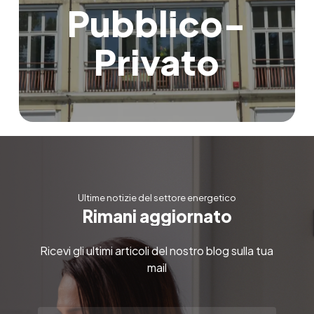
Pubblico-
Privato
Ultime notizie del settore energetico
R
i
m
a
n
i
a
g
g
i
o
r
n
a
t
o
Ricevi gli ultimi articoli del nostro blog sulla tua
mail