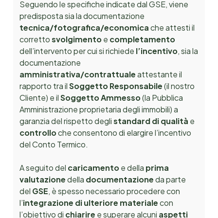
Seguendo le specifiche indicate dal GSE, viene
predisposta sia la documentazione
tecnica/fotografica/economica
che attesti il
corretto
svolgimento
e
completamento
dell’intervento per cui si richiede
l’incentivo
, sia la
documentazione
amministrativa/contrattuale
attestante il
rapporto tra il
Soggetto Responsabile
(il nostro
Cliente) e il
Soggetto Ammesso
(la Pubblica
Amministrazione proprietaria degli immobili) a
garanzia del rispetto degli
standard di qualità
e
controllo
che consentono di elargire l’incentivo
del Conto Termico
.
A seguito del
caricamento
e della
prima
valutazione
della
documentazione
da parte
del
GSE
, è spesso necessario procedere con
l’
integrazione di ulteriore materiale
con
l’obiettivo di
chiarire
e superare alcuni
aspetti