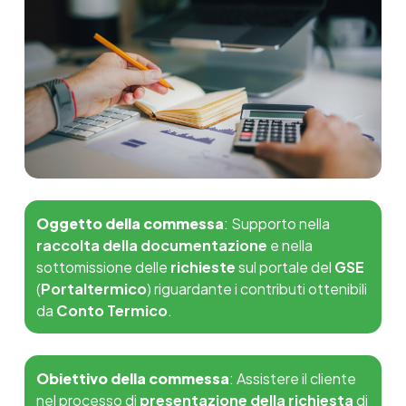
Oggetto della commessa
:
Supporto nella
raccolta della documentazione
e nella
sottomissione delle
richieste
sul portale del
GSE
(
Portaltermico
) riguardante i contributi ottenibili
da
Conto Termico
.
Obiettivo della commessa
:
Assistere il cliente
nel processo di
presentazione della richiesta
di