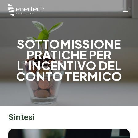
Skip
Menu
to
main
content
SOTTOMISSIONE
PRATICHE PER
L’INCENTIVO DEL
CONTO TERMICO
Sintesi