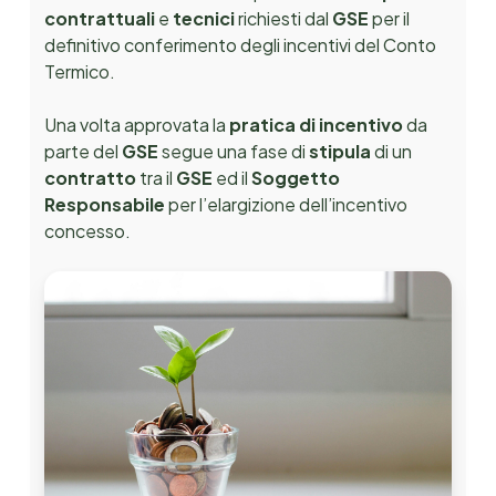
contrattuali
e
tecnici
richiesti dal
GSE
per il
definitivo conferimento degli incentivi
del Conto
Termico
.
Una volta approvata la
pratica di incentivo
da
parte del
GSE
segue una fase di
stipula
di un
contratto
tra il
GSE
ed il
Soggetto
Responsabile
per l’elargizione dell’incentivo
concesso.