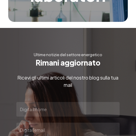
Ultime notizie del settore energetico
R
i
m
a
n
i
a
g
g
i
o
r
n
a
t
o
Ricevi gli ultimi articoli del nostro blog sulla tua
mail